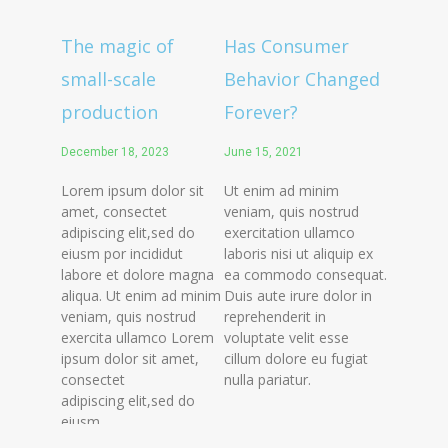
The magic of
Has Consumer
small-scale
Behavior Changed
production
Forever?
December 18, 2023
June 15, 2021
Lorem ipsum dolor sit
Ut enim ad minim
amet, consectet
veniam, quis nostrud
adipiscing elit,sed do
exercitation ullamco
eiusm por incididut
laboris nisi ut aliquip ex
labore et dolore magna
ea commodo consequat.
aliqua. Ut enim ad minim
Duis aute irure dolor in
veniam, quis nostrud
reprehenderit in
exercita ullamco Lorem
voluptate velit esse
ipsum dolor sit amet,
cillum dolore eu fugiat
consectet
nulla pariatur.
adipiscing elit,sed do
eiusm