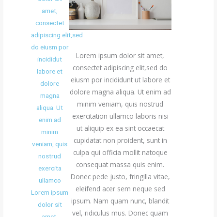
amet,
consectet
adipiscing elit,sed
do eiusm por
Lorem ipsum dolor sit amet,
incididut
consectet adipiscing elit,sed do
labore et
eiusm por incididunt ut labore et
dolore
dolore magna aliqua. Ut enim ad
magna
minim veniam, quis nostrud
aliqua. Ut
exercitation ullamco laboris nisi
enim ad
ut aliquip ex ea sint occaecat
minim
cupidatat non proident, sunt in
veniam, quis
culpa qui officia mollit natoque
nostrud
consequat massa quis enim.
exercita
Donec pede justo, fringilla vitae,
ullamco
eleifend acer sem neque sed
Lorem ipsum
ipsum. Nam quam nunc, blandit
dolor sit
vel, ridiculus mus. Donec quam
amet,