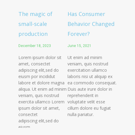
The magic of
Has Consumer
small-scale
Behavior Changed
production
Forever?
December 18, 2023
June 15, 2021
Lorem ipsum dolor sit
Ut enim ad minim
amet, consectet
veniam, quis nostrud
adipiscing elit,sed do
exercitation ullamco
eiusm por incididut
laboris nisi ut aliquip ex
labore et dolore magna
ea commodo consequat.
aliqua. Ut enim ad minim
Duis aute irure dolor in
veniam, quis nostrud
reprehenderit in
exercita ullamco Lorem
voluptate velit esse
ipsum dolor sit amet,
cillum dolore eu fugiat
consectet
nulla pariatur.
adipiscing elit,sed do
eiusm